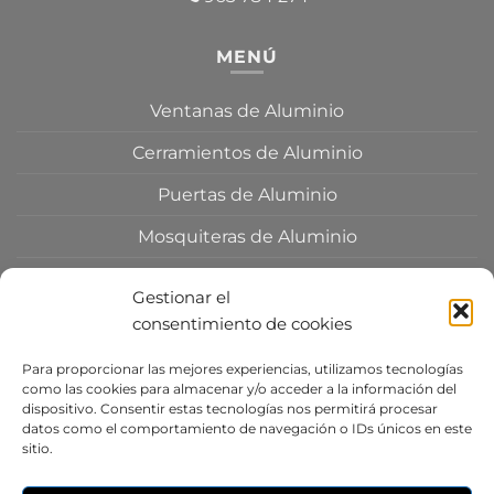
MENÚ
Ventanas de Aluminio
Cerramientos de Aluminio
Puertas de Aluminio
Mosquiteras de Aluminio
Persianas de Aluminio
Gestionar el
Toldos de Aluminio
consentimiento de cookies
Para proporcionar las mejores experiencias, utilizamos tecnologías
AGRADECIMIENTOS
como las cookies para almacenar y/o acceder a la información del
dispositivo. Consentir estas tecnologías nos permitirá procesar
por la utilización de excelentes fotografías a la
datos como el comportamiento de navegación o IDs únicos en este
sitio.
empresa de diseño y construcción
DESTUDIO
ARQUITECTURA
y a su autor
Germán Cabo
por