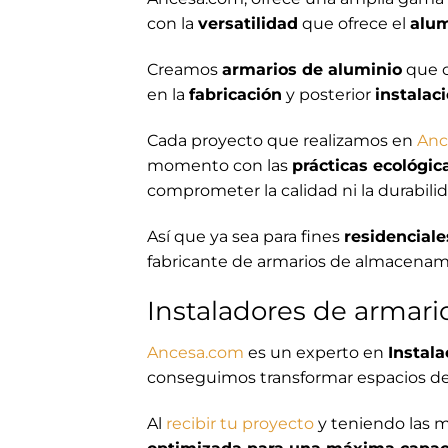
con la
versatilidad
que ofrece el
alum
Creamos
armarios de aluminio
que c
en la
fabricación
y posterior
instalac
Cada proyecto que realizamos en
Anc
momento con las
prácticas ecológic
comprometer la calidad ni la durabilid
Así que ya sea para fines
residenciale
fabricante de armarios de almacenami
Instaladores de armari
Ancesa.com
es un experto en
Instal
conseguimos transformar espacios de
Al
recibir tu proyecto
y teniendo las m