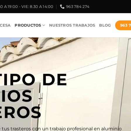
30 A 19:00 - VIE: 8.30 A 14:00
963 784 274
963 
CESA
PRODUCTOS
NUESTROS TRABAJOS
BLOG
TIPO DE
IOS
EROS
tus trasteros con un trabajo profesional en aluminio