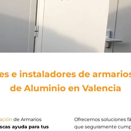
es e instaladores de armarios
de Aluminio en Valencia
lación
de Armarios
Ofrecemos soluciones fá
scas ayuda para tus
que seguramente cumpli