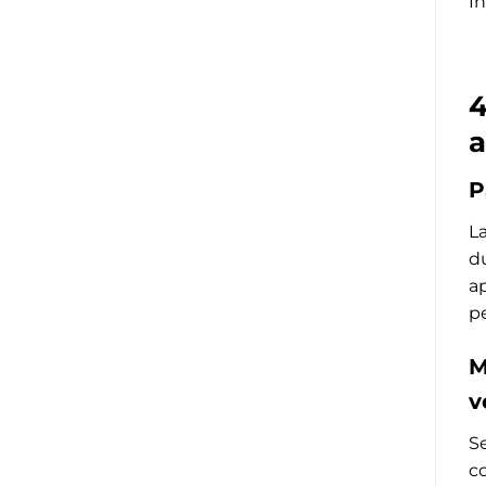
I
4
a
P
La
du
a
pe
M
v
S
c