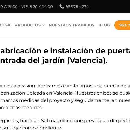
30 A 19:00 - VIE: 8.30 A 14:00
963 784 274
963 
CESA
PRODUCTOS
NUESTROS TRABAJOS
BLOG
abricación e instalación de puert
ntrada del jardín (Valencia).
ara esta ocasión fabricamos e instalamos una puerta de 
rbanización ubicada en Valencia. Nuestros chicos se pusi
omamos medidas del proyecto y seguidamente, en nuestro
on dichas medidas.
legamos, hacía un Sol magnífico que preveía un día perfe
n su lugar correspondiente.