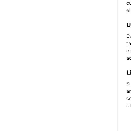
cu
e
U
Ev
ta
de
a
L
Si
an
co
u