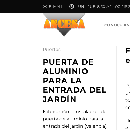
Saltar
E-MAIL
LUN - JUE: 8.30 A 14:00 / 15:
al
contenido
CONOCE AN
F
Puertas
e
PUERTA DE
ALUMINIO
PARA LA
P
ENTRADA DEL
u
JARDÍN
t
c
Fabricación e instalación de
puerta de aluminio para la
L
entrada del jardín (Valencia).
e