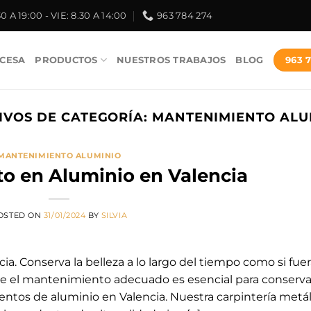
30 A 19:00 - VIE: 8.30 A 14:00
963 784 274
963 
CESA
PRODUCTOS
NUESTROS TRABAJOS
BLOG
IVOS DE CATEGORÍA:
MANTENIMIENTO ALU
MANTENIMIENTO ALUMINIO
o en Aluminio en Valencia
OSTED ON
31/01/2024
BY
SILVIA
. Conserva la belleza a lo largo del tiempo como si fuer
ue el mantenimiento adecuado es esencial para conserva
mentos de aluminio en Valencia. Nuestra carpintería metál