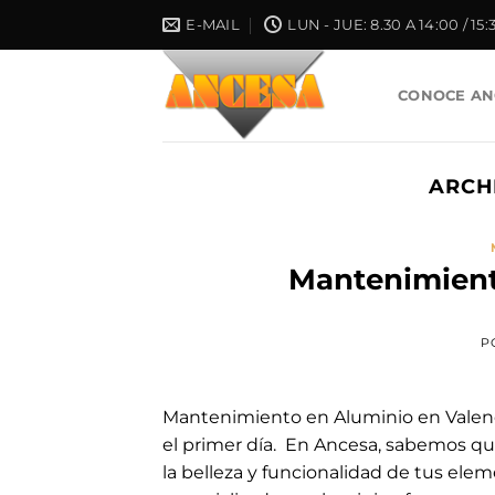
Saltar
E-MAIL
LUN - JUE: 8.30 A 14:00 / 15:
al
contenido
CONOCE AN
ARCH
Mantenimient
P
Mantenimiento en Aluminio en Valencia
el primer día. En Ancesa, sabemos q
la belleza y funcionalidad de tus ele