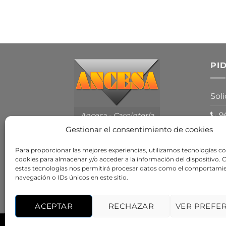
PI
Sol
96
Ancesa - Carpintería
de Aluminio en
Gestionar el consentimiento de cookies
Valencia
Para proporcionar las mejores experiencias, utilizamos tecnologías c
cookies para almacenar y/o acceder a la información del dispositivo. 
estas tecnologías nos permitirá procesar datos como el comportami
navegación o IDs únicos en este sitio.
ACEPTAR
RECHAZAR
VER PREFE
AVISO LEGAL
POLÍTICA DE PRIVACIDAD
P