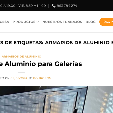
30 A 19:00 - VIE: 8.30 A 14:00
963 784 274
963 
CESA
PRODUCTOS
NUESTROS TRABAJOS
BLOG
S DE ETIQUETAS:
ARMARIOS DE ALUMINIO 
ARMARIOS DE ALUMINIO
e Aluminio para Galerías
TED ON
08/03/2024
BY
BOURGEON